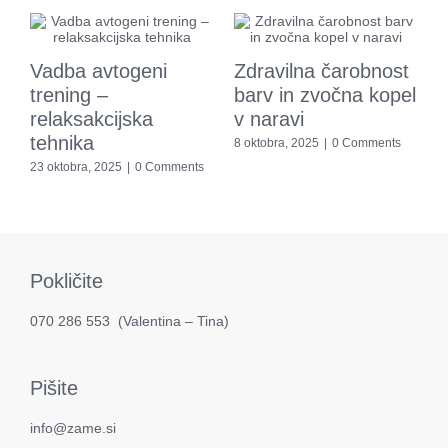
Vadba avtogeni
Zdravilna čarobnost
D
trening –
barv in zvočna kopel
z
relaksakcijska
v naravi
p
tehnika
8 oktobra, 2025
|
0 Comments
o
23 oktobra, 2025
|
0 Comments
8
s
Pokličite
070 286 553
(​Valentina – Tina)
Pišite
info@zame.si