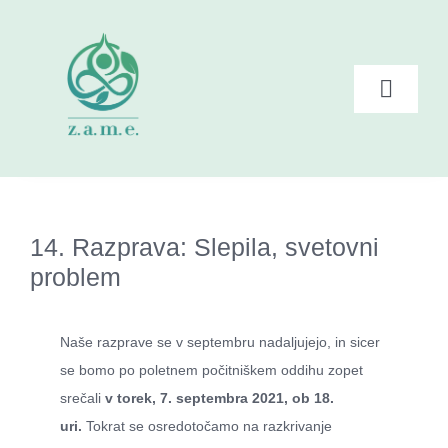
Skip
to
content
Toggle
Naviga
Domov
Zate – ponudba
14. Razprava: Slepila, svetovni
problem
Dogodki ZAME
Branje
Naše razprave se v septembru nadaljujejo, in sicer
se bomo po poletnem počitniškem oddihu zopet
srečali
v torek, 7. septembra 2021, ob 18.
Posnetki
uri.
Tokrat se osredotočamo na razkrivanje