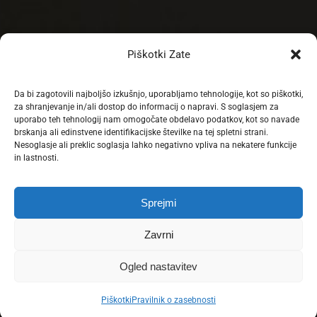
Piškotki Zate
Da bi zagotovili najboljšo izkušnjo, uporabljamo tehnologije, kot so piškotki,
za shranjevanje in/ali dostop do informacij o napravi. S soglasjem za
uporabo teh tehnologij nam omogočate obdelavo podatkov, kot so navade
brskanja ali edinstvene identifikacijske številke na tej spletni strani.
Nesoglasje ali preklic soglasja lahko negativno vpliva na nekatere funkcije
in lastnosti.
Sprejmi
Zavrni
Ogled nastavitev
Piškotki
Pravilnik o zasebnosti