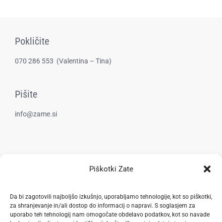
Pokličite
070 286 553
(​Valentina – Tina)
Pišite
info@zame.si
Kraj delovanja
Piškotki Zate
Goričica, Šentjur
Da bi zagotovili najboljšo izkušnjo, uporabljamo tehnologije, kot so piškotki,
za shranjevanje in/ali dostop do informacij o napravi. S soglasjem za
uporabo teh tehnologij nam omogočate obdelavo podatkov, kot so navade
Pravilnik zasebnosti