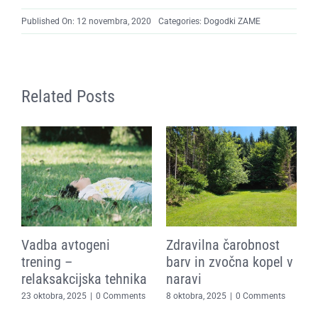
Published On: 12 novembra, 2020
Categories:
Dogodki ZAME
Related Posts
Vadba avtogeni
Zdravilna čarobnost
D
:
trening –
barv in zvočna kopel v
z
e
relaksakcijska tehnika
naravi
p
s
1
23 oktobra, 2025
|
0 Comments
8 oktobra, 2025
|
0 Comments
8