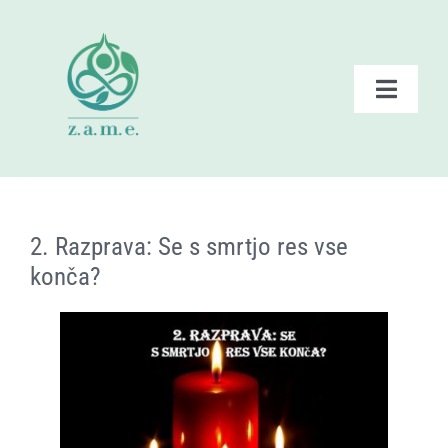
Skip
to
content
Toggle
Naviga
Domov
Zate – ponudba
2. Razprava: Se s smrtjo res vse
konča?
Dogodki ZAME
Branje
Posnetki