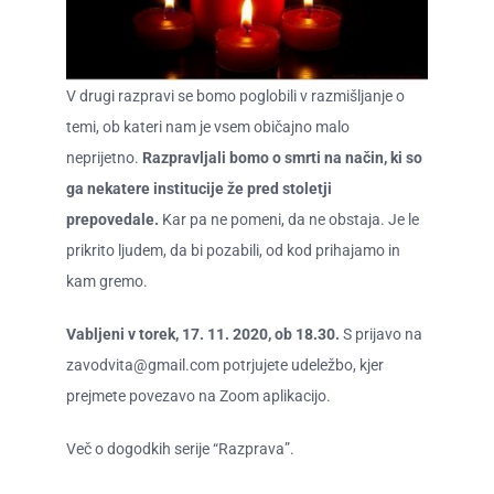
O ZAME
CENIK
V drugi razpravi se bomo poglobili v razmišljanje o
temi, ob kateri nam je vsem običajno malo
neprijetno.
Razpravljali bomo o smrti na način, ki so
ga nekatere institucije že pred stoletji
prepovedale.
Kar pa ne pomeni, da ne obstaja. Je le
prikrito ljudem, da bi pozabili, od kod prihajamo in
kam gremo.
Vabljeni v torek, 17. 11. 2020, ob 18.30.
S prijavo na
zavodvita@gmail.com
potrjujete udeležbo, kjer
prejmete povezavo na Zoom aplikacijo.
Več o dogodkih serije “Razprava”.