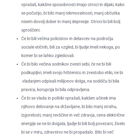
vprašali, kakšne sposobnosti imajo otroci in dijaki, kako
se počutijo, bi bilo manj tekmovalnosti, manj občutka
nisem dovolj dober in manj depresije. Otroci bi bili bolj
sproščeni.
Če bi bili večina policistov in delavcev na področju
sociale etičnih, bili za vzgled, bi ljudje imeli nekoga, po
komer bi se lahko zgledovali.
Če bi bilo večina sodnikov zvesti sebi, če ne bi bili
podkupljivi, imeli svojo hrbtenico in zvestobo etiki, ne bi
vladarjem odpisali milijonov dolga, na sodišču bi bila
pravica, korupcija bi bila odpravljena.
Če bi se vlada in politiki vprašali, kakšen učinek ima
njihovo delovanje na državljane, bi bilo manj strahu,
izgorelosti, manj revščine in več zdravja, cena električne
energije se ne bi dvigala, ljudje bi bili bolj povezani, živelo
bi se v miru, zdravstvo ne bi propadalo. Bilo bi več