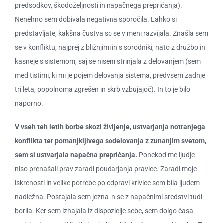
predsodkov, škodoželjnosti in napačnega prepričanja).
Nenehno sem dobivala negativna sporočila. Lahko si
predstavljate, kakšna čustva so se v meni razvijala. Znašla sem
se v konfliktu, najprej z bližnjimi in s sorodniki, nato z družbo in
kasneje s sistemom, saj se nisem strinjala z delovanjem (sem
med tistimi, ki mi je pojem delovanja sistema, predvsem zadnje
tri leta, popolnoma zgrešen in skrb vzbujajoč). In to je bilo
naporno.
V vseh teh letih borbe skozi življenje, ustvarjanja notranjega
konflikta ter pomanjkljivega sodelovanja z zunanjim svetom,
sem si ustvarjala napačna prepričanja.
Ponekod me ljudje
niso prenašali prav zaradi poudarjanja pravice. Zaradi moje
iskrenosti in velike potrebe po odpravi krivice sem bila ljudem
nadležna. Postajala sem jezna in se z napačnimi sredstvi tudi
borila. Ker sem izhajala iz dispozicije sebe, sem dolgo časa