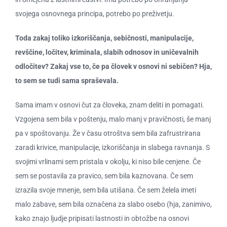
svojega osnovnega principa, potrebo po preživetju.
Toda zakaj toliko izkoriščanja, sebičnosti, manipulacije,
revščine, ločitev, kriminala, slabih odnosov in uničevalnih
odločitev? Zakaj vse to, če pa človek v osnovi ni sebičen? Hja,
to sem se tudi sama spraševala.
Sama imam v osnovi čut za človeka, znam deliti in pomagati.
Vzgojena sem bila v poštenju, malo manj v pravičnosti, še manj
pa v spoštovanju. Že v času otroštva sem bila zafrustrirana
zaradi krivice, manipulacije, izkoriščanja in slabega ravnanja. S
svojimi vrlinami sem pristala v okolju, ki niso bile cenjene. Če
sem se postavila za pravico, sem bila kaznovana. Če sem
izrazila svoje mnenje, sem bila utišana. Če sem želela imeti
malo zabave, sem bila označena za slabo osebo (hja, zanimivo,
kako znajo ljudje pripisati lastnosti in obtožbe na osnovi