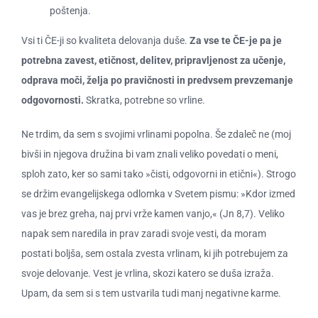
poštenja.
Vsi ti ČE-ji so kvaliteta delovanja duše.
Za vse te ČE-je pa je
potrebna zavest, etičnost, delitev, pripravljenost za učenje,
odprava moči, želja po pravičnosti in predvsem prevzemanje
odgovornosti.
Skratka, potrebne so vrline.
Ne trdim, da sem s svojimi vrlinami popolna. Še zdaleč ne (moj
bivši in njegova družina bi vam znali veliko povedati o meni,
sploh zato, ker so sami tako »čisti, odgovorni in etični«). Strogo
se držim evangelijskega odlomka v Svetem pismu: »Kdor izmed
vas je brez greha, naj prvi vrže kamen vanjo,« (Jn 8,7). Veliko
napak sem naredila in prav zaradi svoje vesti, da moram
postati boljša, sem ostala zvesta vrlinam, ki jih potrebujem za
svoje delovanje. Vest je vrlina, skozi katero se duša izraža.
Upam, da sem si s tem ustvarila tudi manj negativne karme.