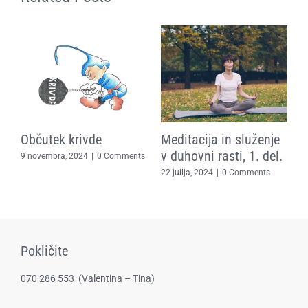
Občutek krivde
Meditacija in služenje
E
in
v duhovni rasti, 1. del.
t
9 novembra, 2024
|
0 Comments
z
22 julija, 2024
|
0 Comments
za
2
Pokličite
070 286 553
(​Valentina – Tina)