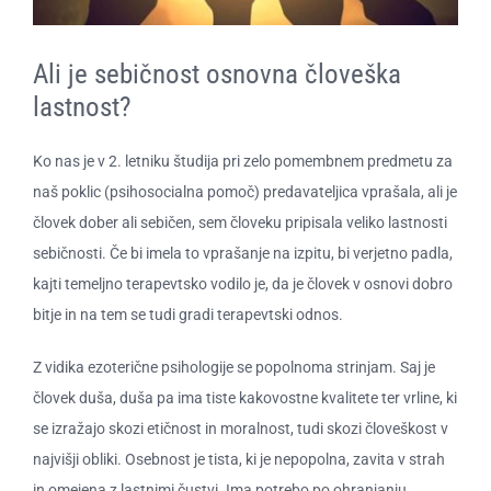
O ZAME
Ali je sebičnost osnovna človeška
CENIK
lastnost?
Ko nas je v 2. letniku študija pri zelo pomembnem predmetu za
naš poklic (psihosocialna pomoč) predavateljica vprašala, ali je
človek dober ali sebičen, sem človeku pripisala veliko lastnosti
sebičnosti. Če bi imela to vprašanje na izpitu, bi verjetno padla,
kajti temeljno terapevtsko vodilo je, da je človek v osnovi dobro
bitje in na tem se tudi gradi terapevtski odnos.
Z vidika ezoterične psihologije se popolnoma strinjam. Saj je
človek duša, duša pa ima tiste kakovostne kvalitete ter vrline, ki
se izražajo skozi etičnost in moralnost, tudi skozi človeškost v
najvišji obliki. Osebnost je tista, ki je nepopolna, zavita v strah
in omejena z lastnimi čustvi. Ima potrebo po ohranjanju