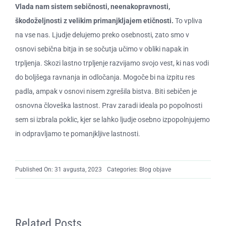
Vlada nam sistem sebičnosti, neenakopravnosti,
škodoželjnosti z velikim primanjkljajem etičnosti.
To vpliva
na vse nas. Ljudje delujemo preko osebnosti, zato smo v
osnovi sebična bitja in se sočutja učimo v obliki napak in
trpljenja. Skozi lastno trpljenje razvijamo svojo vest, ki nas vodi
do boljšega ravnanja in odločanja. Mogoče bi na izpitu res
padla, ampak v osnovi nisem zgrešila bistva. Biti sebičen je
osnovna človeška lastnost. Prav zaradi ideala po popolnosti
sem si izbrala poklic, kjer se lahko ljudje osebno izpopolnjujemo
in odpravljamo te pomanjkljive lastnosti.
Published On: 31 avgusta, 2023
Categories:
Blog objave
Related Posts