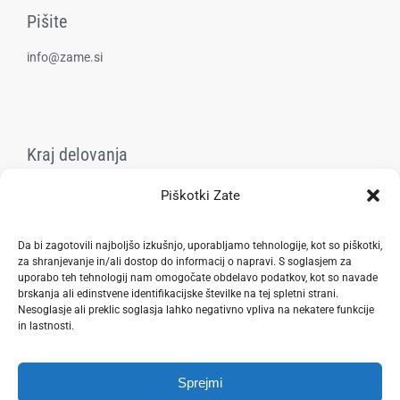
Pišite
info@zame.si
Kraj delovanja
Goričica, Šentjur
Piškotki Zate
Pravilnik zasebnosti
Da bi zagotovili najboljšo izkušnjo, uporabljamo tehnologije, kot so piškotki,
za shranjevanje in/ali dostop do informacij o napravi. S soglasjem za
uporabo teh tehnologij nam omogočate obdelavo podatkov, kot so navade
brskanja ali edinstvene identifikacijske številke na tej spletni strani.
Nesoglasje ali preklic soglasja lahko negativno vpliva na nekatere funkcije
in lastnosti.
Sprejmi