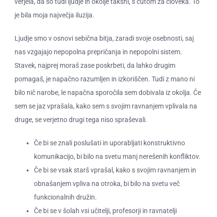
verjela, da so tudi ljudje in okolje takšni, s čutom za človeka. To
je bila moja največja iluzija.
Ljudje smo v osnovi sebična bitja, zaradi svoje osebnosti, saj
nas vzgajajo nepopolna prepričanja in nepopolni sistem.
Stavek, najprej moraš zase poskrbeti, da lahko drugim
pomagaš, je napačno razumljen in izkoriščen. Tudi z mano ni
bilo nič narobe, le napačna sporočila sem dobivala iz okolja. Če
sem se jaz vprašala, kako sem s svojim ravnanjem vplivala na
druge, se verjetno drugi tega niso spraševali.​
Če bi se znali poslušati in uporabljati konstruktivno
komunikacijo, bi bilo na svetu manj nerešenih konfliktov.
Če bi se vsak starš vprašal, kako s svojim ravnanjem in
obnašanjem vpliva na otroka, bi bilo na svetu več
funkcionalnih družin.
Če bi se v šolah vsi učitelji, profesorji in ravnatelji