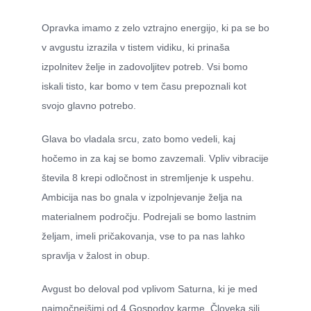
CENIK
Opravka imamo z zelo vztrajno energijo, ki pa se bo
v avgustu izrazila v tistem vidiku, ki prinaša
izpolnitev želje in zadovoljitev potreb. Vsi bomo
iskali tisto, kar bomo v tem času prepoznali kot
svojo glavno potrebo.
Glava bo vladala srcu, zato bomo vedeli, kaj
hočemo in za kaj se bomo zavzemali. Vpliv vibracije
števila 8 krepi odločnost in stremljenje k uspehu.
Ambicija nas bo gnala v izpolnjevanje želja na
materialnem področju. Podrejali se bomo lastnim
željam, imeli pričakovanja, vse to pa nas lahko
spravlja v žalost in obup.
Avgust bo deloval pod vplivom Saturna, ki je med
najmočnejšimi od 4 Gospodov karme. Človeka sili,