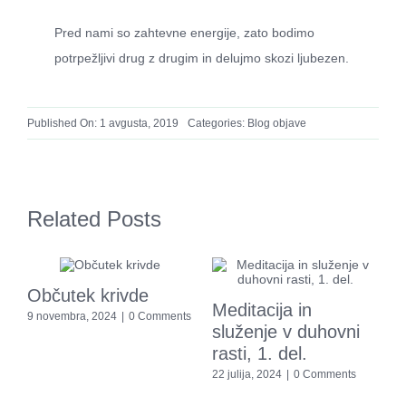
Pred nami so zahtevne energije, zato bodimo
potrpežljivi drug z drugim in delujmo skozi ljubezen.
Published On: 1 avgusta, 2019
Categories:
Blog objave
Related Posts
Občutek krivde
Meditacija in
E
9 novembra, 2024
|
0 Comments
služenje v duhovni
t
rasti, 1. del.
t
z
22 julija, 2024
|
0 Comments
2