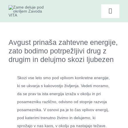
Skip
to
Toggle
content
Naviga
Domov
Avgust prinaša zahtevne energije,
Zate – ponudba
zato bodimo potrpežljivi drug z
drugim in delujmo skozi ljubezen
Dogodki ZAME
Skozi vse leto smo pod vplivom konkretne energije,
Branje
ki se ukvarja s kakovostjo življenja. Vedeti moramo,
da se prav ta ista energija izraža v okolju in pri
Posnetki
posamezniku različno, odvisno od stopnje razvoja
posameznika. V osnovi pa je to čas vplivov energij,
pod katerimi trenutno živimo in delujemo, ki
O ZAME
sprožajo v nas kaos, v okolju pa nastajajo težave.