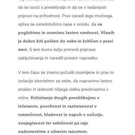
da se sooči s preteklostjo in da se v sedanjosti
pripravi na prihodnost. Prav zaradi tega močnega
vpliva se osredotočimo nase v smislu, da
se
poglobimo in ocenimo lastno vrednost. Včasih
je dobro biti pošten do sebe in kritičen v pravi
meri.
S tem bomo lažje prenesli priprave
zaključevanja in naredili prostor napredku.
V tem času se znamo počutiti osamljene in prav to
izolacijo izkoristimo za sebe, da napravimo lastno
analizo in lastnosti nižjega vidika preobrazimo v
vrline.
Kritiziranje drugih preoblikujmo v
toleranco, površnost in raztresenost v
natančnost, hladnost in napuh v sočutje,
svojeglavost ter sebičnost pa raje
nadomestimo z zdravim razumom.