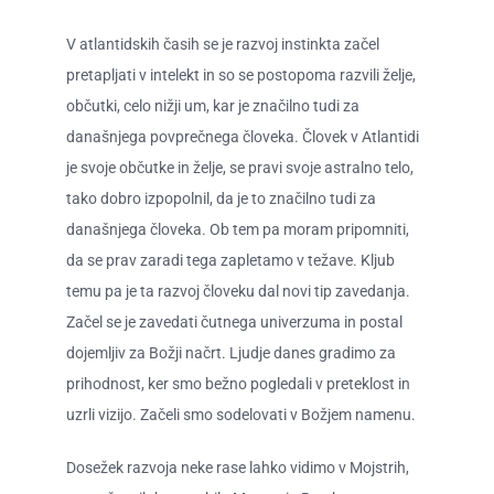
V atlantidskih časih se je razvoj instinkta začel
pretapljati v intelekt in so se postopoma razvili želje,
občutki, celo nižji um, kar je značilno tudi za
današnjega povprečnega človeka. Človek v Atlantidi
je svoje občutke in želje, se pravi svoje astralno telo,
tako dobro izpopolnil, da je to značilno tudi za
današnjega človeka. Ob tem pa moram pripomniti,
da se prav zaradi tega zapletamo v težave. Kljub
temu pa je ta razvoj človeku dal novi tip zavedanja.
Začel se je zavedati čutnega univerzuma in postal
dojemljiv za Božji načrt. Ljudje danes gradimo za
prihodnost, ker smo bežno pogledali v preteklost in
uzrli vizijo. Začeli smo sodelovati v Božjem namenu.
Dosežek razvoja neke rase lahko vidimo v Mojstrih,