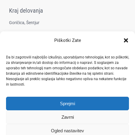
Kraj delovanja
Goričica, Šentjur
Piškotki Zate
Pravilnik zasebnosti
Da bi zagotovili najboljšo izkušnjo, uporabljamo tehnologije, kot so piškotki,
za shranjevanje in/ali dostop do informacij o napravi. S soglasjem za
uporabo teh tehnologij nam omogočate obdelavo podatkov, kot so navade
brskanja ali edinstvene identifikacijske številke na tej spletni strani.
Nesoglasje ali preklic soglasja lahko negativno vpliva na nekatere funkcije
in lastnosti.
Spletna stran je last Zavoda VITA, pod okriljem katerega deluje Z.A.M.E.
Sprejmi
Vse pravice pridržane.
Spletno mesto
www.zame.si
soustvarja
Patricija Turnšek,
Zavrni
strokovnjakinja za digitalne vsebine in komuniciranje
.
Ogled nastavitev