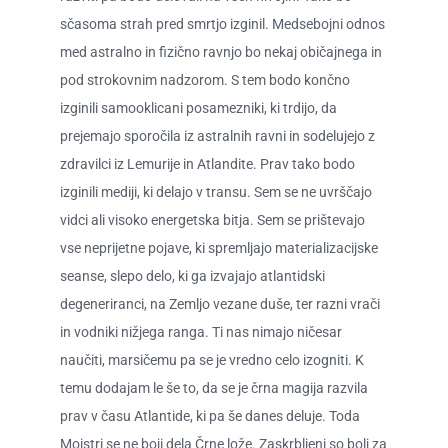
sčasoma strah pred smrtjo izginil. Medsebojni odnos
med astralno in fizično ravnjo bo nekaj običajnega in
pod strokovnim nadzorom. S tem bodo končno
izginili samooklicani posamezniki, ki trdijo, da
prejemajo sporočila iz astralnih ravni in sodelujejo z
zdravilci iz Lemurije in Atlandite. Prav tako bodo
izginili mediji, ki delajo v transu. Sem se ne uvrščajo
vidci ali visoko energetska bitja. Sem se prištevajo
vse neprijetne pojave, ki spremljajo materializacijske
seanse, slepo delo, ki ga izvajajo atlantidski
degeneriranci, na Zemljo vezane duše, ter razni vrači
in vodniki nižjega ranga. Ti nas nimajo ničesar
naučiti, marsičemu pa se je vredno celo izogniti. K
temu dodajam le še to, da se je črna magija razvila
prav v času Atlantide, ki pa še danes deluje. Toda
Mojstri se ne boji dela Črne lože. Zaskrbljeni so bolj za