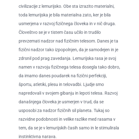
civilizacije z lemurijsko. Obe sta izrazito materialni,
toda lemurijska je bila materialna zato, ker je bila
usmerjena v razvoj fizičnega človeka in v nič druga.
Človeštvo se je v tistem času učilo in trudilo
prevzemati nadzor nad fizičnim telesom. Danes je ta
fizični nadzor tako izpopolnjen, da je samodejen in je
zdrsnil pod prag zavedanja. Lemurijska rasa je svoj
namen v razvoju fizičnega telesa dosegla tako dobro,
da imamo danes poudarek na fizični perfekciji,
športu, atletiki, plesu in telovadbi. Ljudje smo
napredovali v svojem gibanju in lepoti telesa. Razvoj
današnjega človeka je usmerjen v trud, da se
usposobi za nadzor fizičnih sil planeta. Tukaj so
razvidne podobnosti in velike razlike med rasama v
tem, da se je v lemurijskih časih samo in le stimulirala
instinktivna narava.