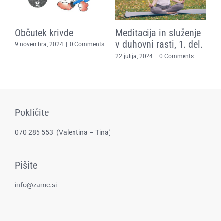
Občutek krivde
Meditacija in služenje
E
in
v duhovni rasti, 1. del.
t
9 novembra, 2024
|
0 Comments
z
22 julija, 2024
|
0 Comments
za
2
Pokličite
070 286 553
(​Valentina – Tina)
Pišite
info@zame.si