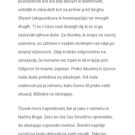
posvečencih kot sta bila Mozart in Beethoven,
učiteljih in zdravilcih kot na primer je bil Singha
Shyam (akupunktura in homeopatija) ter mnogih
drugih. Ti so v času rase dosegli cilj, ki so si ga
zastavile njihove duše. Za človeka, ki stopa na razvoj
učenstva, so zahteve z vsakim stoletjem vse višje po
stopnji težavnosti. Zdaj si lahko odgovorimo na
vprašanje, če moramo res trpeti in ali ni lažje poti.
Odgovor že imamo zapisan. Preko izkušenj in izzivov
naša duša pridobiva na izkušnjah. Od naše
osebnosti pa je odvisno, kako bomo šli preko vseh
situacij. Bližnjice ne obstajajo.
Človek mora napredovati, ker je tako v namenu in
Načrtu Boga. Zato bo čez čas človeštvo sprevidelo,
da obstajajo vzporedni svetovi. Številni najvišje
razviti pa bodo delovali na vseh nivojih. Tako bo