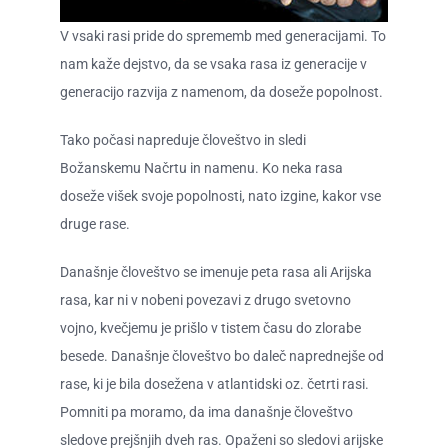
O ZAME
V vsaki rasi pride do sprememb med generacijami. To
nam kaže dejstvo, da se vsaka rasa iz generacije v
CENIK
generacijo razvija z namenom, da doseže popolnost.
Tako počasi napreduje človeštvo in sledi
Božanskemu Načrtu in namenu. Ko neka rasa
doseže višek svoje popolnosti, nato izgine, kakor vse
druge rase.
Današnje človeštvo se imenuje peta rasa ali Arijska
rasa, kar ni v nobeni povezavi z drugo svetovno
vojno, kvečjemu je prišlo v tistem času do zlorabe
besede. Današnje človeštvo bo daleč naprednejše od
rase, ki je bila dosežena v atlantidski oz. četrti rasi.
Pomniti pa moramo, da ima današnje človeštvo
sledove prejšnjih dveh ras. Opaženi so sledovi arijske