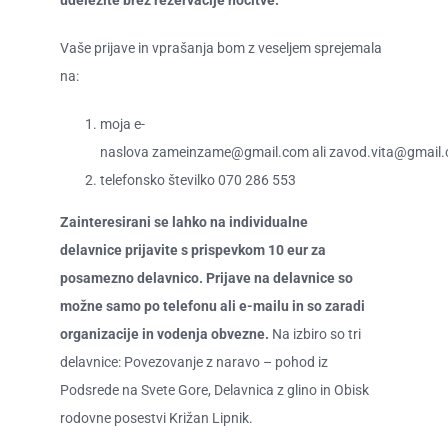
udeležite brez rezervacije nočitve.
Vaše prijave in vprašanja bom z veseljem sprejemala
na:
moja e-
naslova
z
ameinzame@gmail.com
ali
z
avod.vita@gmail
telefonsko številko
070 286 553
Zainteresirani se lahko na
individualne
delavnice prijavite s prispevkom 10 eur za
posamezno delavnico. Prijave na delavnice so
možne samo po
telefonu
ali
e-mailu
in so zaradi
organizacije in vodenja obvezne
.
Na izbiro so tri
delavnice: ​Povezovanje z naravo – pohod iz
Podsrede na Svete Gore, Delavnica z glino in Obisk
rodovne posestvi Križan Lipnik.