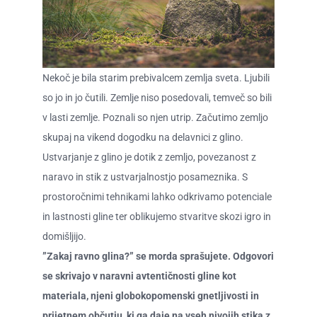
O ZAME
CENIK
Nekoč je bila starim prebivalcem zemlja sveta. Ljubili
so jo in jo čutili. Zemlje niso posedovali, temveč so bili
v lasti zemlje. Poznali so njen utrip. Začutimo zemljo
skupaj na vikend dogodku na delavnici z glino.
Ustvarjanje z glino je dotik z zemljo, povezanost z
naravo in stik z ustvarjalnostjo posameznika. S
prostoročnimi tehnikami lahko odkrivamo potenciale
in lastnosti gline ter oblikujemo stvaritve skozi igro in
domišljijo. ​
​​”Zakaj ravno glina?” se morda sprašujete. Odgovori
se skrivajo v naravni avtentičnosti gline kot
materiala, njeni globokopomenski gnetljivosti in
prijetnem občutju, ki ga daje na vseh nivojih stika z