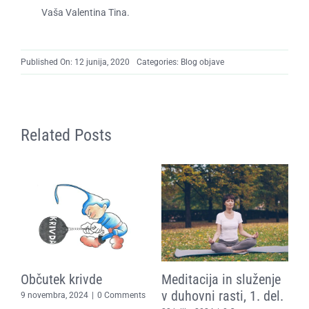
​Vaša Valentina Tina.
Published On: 12 junija, 2020
Categories:
Blog objave
Related Posts
Občutek krivde
Meditacija in služenje
E
in
v duhovni rasti, 1. del.
t
9 novembra, 2024
|
0 Comments