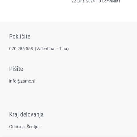
z
22 julija, 2024
|
0 Comments
za
2
Pokličite
070 286 553
(​Valentina – Tina)
Pišite
info@zame.si
Kraj delovanja
Goričica, Šentjur