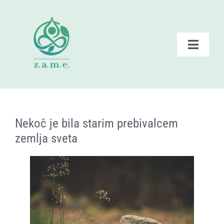
Skip
to
content
Toggle
Naviga
Domov
Zate – ponudba
Nekoč je bila starim prebivalcem
zemlja sveta
Dogodki ZAME
Branje
Posnetki