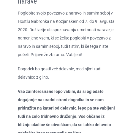
narave
Poglobite svojo povezavo z naravo in samim seboj v
Hostlu Gabronka na Kozjanskem od 7. do 9. avgusta
2020. Doživetje ob spoznavanju umetnosti narave je
namenjeno vsem, ki se želite poglobiti v povezavo z
naravo in samim seboj, tudi tistim, ki še tega niste
počeli. Prijave že zbiramo. Vabljeni!
Dogodek bo gostil več delavnic, med njimi tudi
delavnico z glino.
Vse zainteresirane lepo vabim, da si ogledate
dogajanje na
uradni strani dogodka
in se nam
pridružite na kateri od delavnic, lepo pa ste vabljeni
tudi na celo tridnevno druženje. Vse občane iz
bližnje okolice še obveščam, da se lahko delavnic