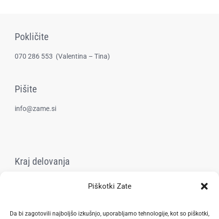
1
Pokličite
070 286 553
(​Valentina – Tina)
Pišite
info@zame.si
Kraj delovanja
Goričica, Šentjur
Piškotki Zate
Pravilnik zasebnosti
Da bi zagotovili najboljšo izkušnjo, uporabljamo tehnologije, kot so piškotki,