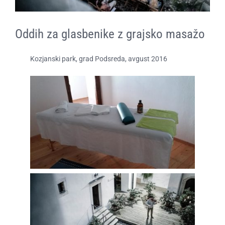
O ZAME
Oddih za glasbenike z grajsko masažo
CENIK
Kozjanski park, grad Podsreda, avgust 2016​