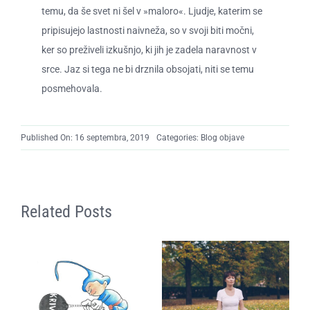
temu, da še svet ni šel v »maloro«. Ljudje, katerim se
pripisujejo lastnosti naivneža, so v svoji biti močni,
ker so preživeli izkušnjo, ki jih je zadela naravnost v
srce. Jaz si tega ne bi drznila obsojati, niti se temu
posmehovala.
Published On: 16 septembra, 2019
Categories:
Blog objave
Related Posts