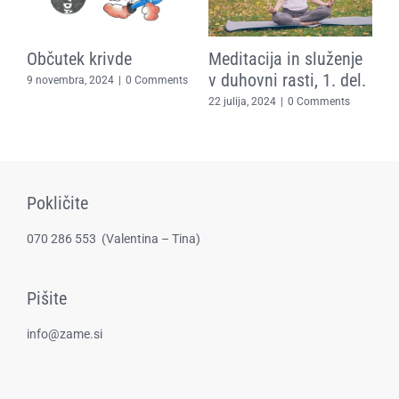
Občutek krivde
Meditacija in služenje
E
in
v duhovni rasti, 1. del.
t
9 novembra, 2024
|
0 Comments
z
22 julija, 2024
|
0 Comments
za
2
Pokličite
070 286 553
(​Valentina – Tina)
Pišite
info@zame.si