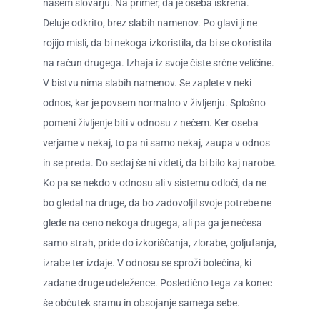
našem slovarju. Na primer, da je oseba iskrena.
Deluje odkrito, brez slabih namenov. Po glavi ji ne
rojijo misli, da bi nekoga izkoristila, da bi se okoristila
na račun drugega. Izhaja iz svoje čiste srčne veličine.
V bistvu nima slabih namenov. Se zaplete v neki
odnos, kar je povsem normalno v življenju. Splošno
pomeni življenje biti v odnosu z nečem. Ker oseba
verjame v nekaj, to pa ni samo nekaj, zaupa v odnos
in se preda. Do sedaj še ni videti, da bi bilo kaj narobe.
Ko pa se nekdo v odnosu ali v sistemu odloči, da ne
bo gledal na druge, da bo zadovoljil svoje potrebe ne
glede na ceno nekoga drugega, ali pa ga je nečesa
samo strah, pride do izkoriščanja, zlorabe, goljufanja,
izrabe ter izdaje. V odnosu se sproži bolečina, ki
zadane druge udeležence. Posledično tega za konec
še občutek sramu in obsojanje samega sebe.