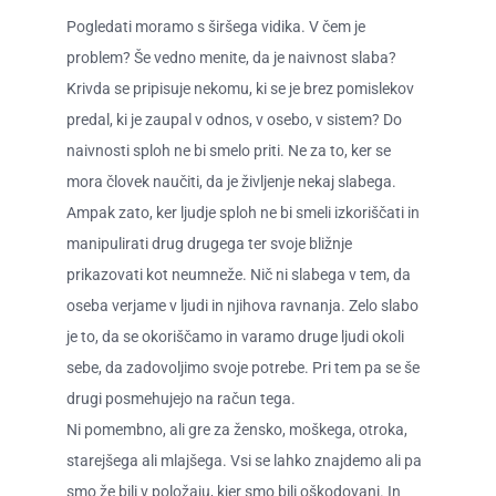
Pogledati moramo s širšega vidika. V čem je
problem? Še vedno menite, da je naivnost slaba?
Krivda se pripisuje nekomu, ki se je brez pomislekov
predal, ki je zaupal v odnos, v osebo, v sistem? Do
naivnosti sploh ne bi smelo priti. Ne za to, ker se
mora človek naučiti, da je življenje nekaj slabega.
Ampak zato, ker ljudje sploh ne bi smeli izkoriščati in
manipulirati drug drugega ter svoje bližnje
prikazovati kot neumneže. Nič ni slabega v tem, da
oseba verjame v ljudi in njihova ravnanja. Zelo slabo
je to, da se okoriščamo in varamo druge ljudi okoli
sebe, da zadovoljimo svoje potrebe. Pri tem pa se še
drugi posmehujejo na račun tega.
Ni pomembno, ali gre za žensko, moškega, otroka,
starejšega ali mlajšega. Vsi se lahko znajdemo ali pa
smo že bili v položaju, kjer smo bili oškodovani. In