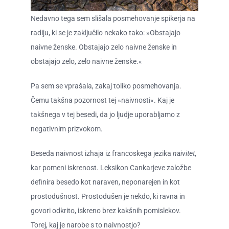
O ZAME
Nedavno tega sem slišala posmehovanje spikerja na
radiju, ki se je zaključilo nekako tako: »Obstajajo
CENIK
naivne ženske. Obstajajo zelo naivne ženske in
obstajajo zelo, zelo naivne ženske.«
Pa sem se vprašala, zakaj toliko posmehovanja.
Čemu takšna pozornost tej »naivnosti«. Kaj je
takšnega v tej besedi, da jo ljudje uporabljamo z
negativnim prizvokom.
Beseda naivnost izhaja iz francoskega jezika
naivitet
,
kar pomeni iskrenost. Leksikon Cankarjeve založbe
definira besedo kot naraven, neponarejen in kot
prostodušnost. Prostodušen je nekdo, ki ravna in
govori odkrito, iskreno brez kakšnih pomislekov.
Torej, kaj je narobe s to naivnostjo?