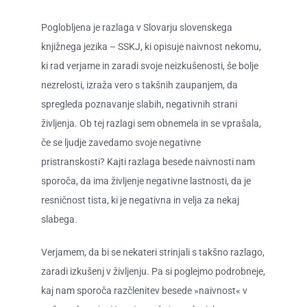
Poglobljena je razlaga v Slovarju slovenskega
knjižnega jezika – SSKJ, ki opisuje naivnost nekomu,
ki rad verjame in zaradi svoje neizkušenosti, še bolje
nezrelosti, izraža vero s takšnih zaupanjem, da
spregleda poznavanje slabih, negativnih strani
življenja. Ob tej razlagi sem obnemela in se vprašala,
če se ljudje zavedamo svoje negativne
pristranskosti? Kajti razlaga besede naivnosti nam
sporoča, da ima življenje negativne lastnosti, da je
resničnost tista, ki je negativna in velja za nekaj
slabega.
Verjamem, da bi se nekateri strinjali s takšno razlago,
zaradi izkušenj v življenju. Pa si poglejmo podrobneje,
kaj nam sporoča razčlenitev besede »naivnost« v