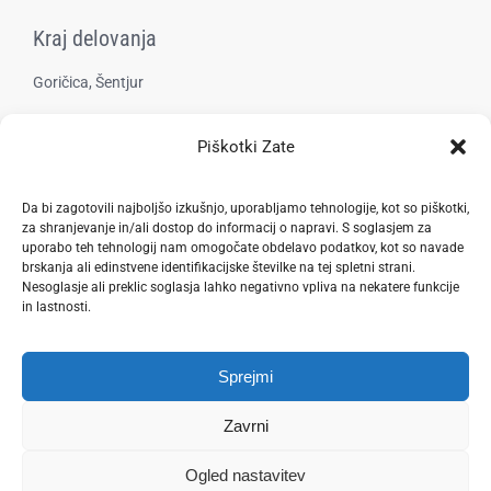
Kraj delovanja
Goričica, Šentjur
Piškotki Zate
Pravilnik zasebnosti
Da bi zagotovili najboljšo izkušnjo, uporabljamo tehnologije, kot so piškotki,
za shranjevanje in/ali dostop do informacij o napravi. S soglasjem za
uporabo teh tehnologij nam omogočate obdelavo podatkov, kot so navade
brskanja ali edinstvene identifikacijske številke na tej spletni strani.
Nesoglasje ali preklic soglasja lahko negativno vpliva na nekatere funkcije
in lastnosti.
Spletna stran je last Zavoda VITA, pod okriljem katerega deluje Z.A.M.E.
Sprejmi
Vse pravice pridržane.
Spletno mesto
www.zame.si
soustvarja
Patricija Turnšek,
Zavrni
strokovnjakinja za digitalne vsebine in komuniciranje
.
Ogled nastavitev