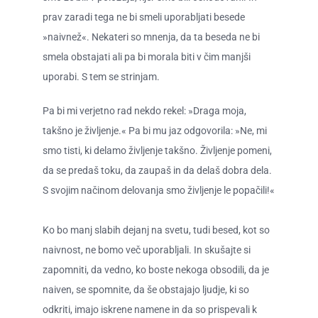
prav zaradi tega ne bi smeli uporabljati besede
»naivnež«. Nekateri so mnenja, da ta beseda ne bi
smela obstajati ali pa bi morala biti v čim manjši
uporabi. S tem se strinjam.
Pa bi mi verjetno rad nekdo rekel: »Draga moja,
takšno je življenje.« Pa bi mu jaz odgovorila: »Ne, mi
smo tisti, ki delamo življenje takšno. Življenje pomeni,
da se predaš toku, da zaupaš in da delaš dobra dela.
S svojim načinom delovanja smo življenje le popačili!«
Ko bo manj slabih dejanj na svetu, tudi besed, kot so
naivnost, ne bomo več uporabljali. In skušajte si
zapomniti, da vedno, ko boste nekoga obsodili, da je
naiven, se spomnite, da še obstajajo ljudje, ki so
odkriti, imajo iskrene namene in da so prispevali k