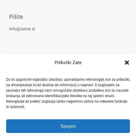
Pišite
info@zame.si
Kraj delovanja
Piškotki Zate
Goričica, Šentjur
Da bi zagotovili najboljšo izkušnjo, uporabljamo tehnologije, kot so piškotki,
za shranjevanje in/ali dostop do informacij o napravi. S soglasjem za
uporabo teh tehnologij nam omogočate obdelavo podatkov, kot so navade
Pravilnik zasebnosti
brskanja ali edinstvene identifikacijske številke na tej spletni strani.
Nesoglasje ali preklic soglasja lahko negativno vpliva na nekatere funkcije
in lastnosti.
Sprejmi