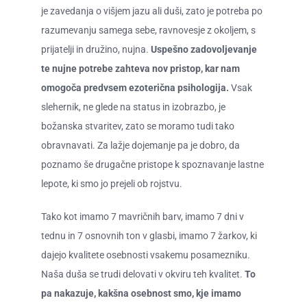
je zavedanja o višjem jazu ali duši, zato je potreba po
razumevanju samega sebe, ravnovesje z okoljem, s
prijatelji in družino, nujna.
Uspešno zadovoljevanje
te nujne potrebe zahteva nov pristop, kar nam
omogoča predvsem ezoterična psihologija.
Vsak
slehernik, ne glede na status in izobrazbo, je
božanska stvaritev, zato se moramo tudi tako
obravnavati. Za lažje dojemanje pa je dobro, da
poznamo še drugačne pristope k spoznavanje lastne
lepote, ki smo jo prejeli ob rojstvu.
Tako kot imamo 7 mavričnih barv, imamo 7 dni v
tednu in 7 osnovnih ton v glasbi, imamo 7 žarkov, ki
dajejo kvalitete osebnosti vsakemu posamezniku.
Naša duša se trudi delovati v okviru teh kvalitet.
To
pa nakazuje, kakšna osebnost smo, kje imamo