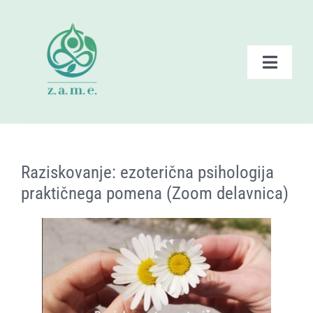
Skip
to
content
Toggle
Naviga
Domov
Zate – ponudba
Raziskovanje: ezoterična psihologija
praktičnega pomena (Zoom delavnica)
Dogodki ZAME
Branje
Posnetki