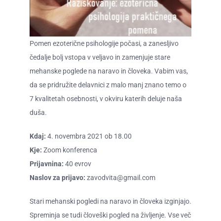
O ZAME
CENIK
Pomen ezoterične psihologije počasi, a zanesljivo
čedalje bolj vstopa v veljavo in zamenjuje stare
mehanske poglede na naravo in človeka. Vabim vas,
da se pridružite delavnici z malo manj znano temo o
7 kvalitetah osebnosti, v okviru katerih deluje naša
duša.
Kdaj:
4. novembra 2021 ob 18.00
Kje:
Zoom konferenca
Prijavnina:
40 evrov
Naslov za prijavo:
zavodvita@gmail.com
Stari mehanski pogledi na naravo in človeka izginjajo.
Spreminja se tudi človeški pogled na življenje. Vse več