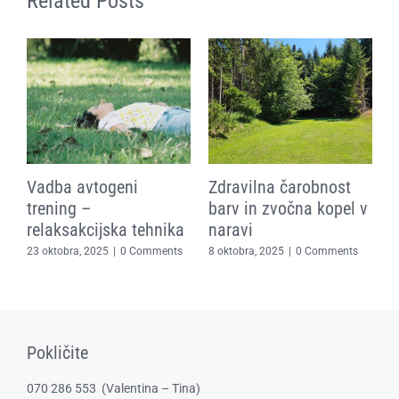
Related Posts
Vadba avtogeni
Zdravilna čarobnost
D
:
trening –
barv in zvočna kopel v
z
e
relaksakcijska tehnika
naravi
p
s
1
23 oktobra, 2025
|
0 Comments
8 oktobra, 2025
|
0 Comments
8
Pokličite
070 286 553
(​Valentina – Tina)