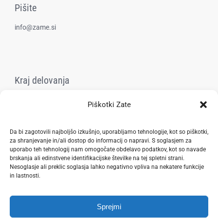
Pišite
info@zame.si
Kraj delovanja
Goričica, Šentjur
Piškotki Zate
Pravilnik zasebnosti
Da bi zagotovili najboljšo izkušnjo, uporabljamo tehnologije, kot so piškotki,
za shranjevanje in/ali dostop do informacij o napravi. S soglasjem za
uporabo teh tehnologij nam omogočate obdelavo podatkov, kot so navade
brskanja ali edinstvene identifikacijske številke na tej spletni strani.
Nesoglasje ali preklic soglasja lahko negativno vpliva na nekatere funkcije
in lastnosti.
Sprejmi