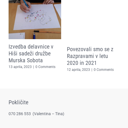
Izvedba delavnice v
Povezovali smo se z
P
Hiši sadeži družbe
Razpravami v letu
č
Murska Sobota
2020 in 2021
t
13 aprila, 2023
|
0 Comments
d
12 aprila, 2023
|
0 Comments
k
1
Pokličite
070 286 553
(​Valentina – Tina)