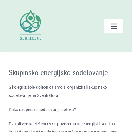
Skip
to
content
Toggle
Naviga
Domov
Zate – ponudba
Skupinsko energijsko sodelovanje
Dogodki ZAME
S kolegi iz šole Kolebnica smo si organizirali skupinsko
sodelovanje na Svetih Gorah
Branje
Kako skupinsko sodelovanje poteka?
Posnetki
​Dva ali več udeležencev se povežemo na energijski ravni na