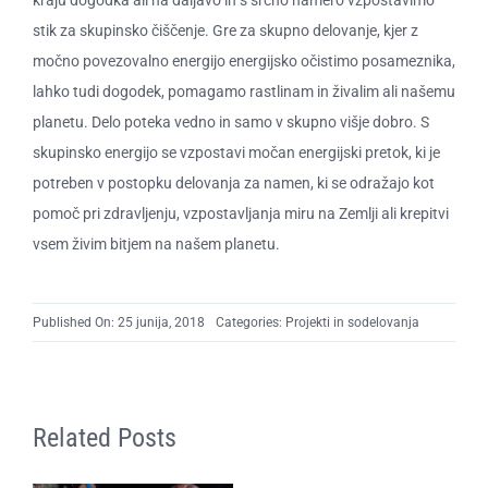
kraju dogodka ali na daljavo in s srčno namero vzpostavimo
O ZAME
stik za skupinsko čiščenje. Gre za skupno delovanje, kjer z
močno povezovalno energijo energijsko očistimo posameznika,
CENIK
lahko tudi dogodek, pomagamo rastlinam in živalim ali našemu
planetu. Delo poteka vedno in samo v skupno višje dobro. S
skupinsko energijo se vzpostavi močan energijski pretok, ki je
potreben v postopku delovanja za namen, ki se odražajo kot
pomoč pri zdravljenju, vzpostavljanja miru na Zemlji ali krepitvi
vsem živim bitjem na našem planetu.
Published On: 25 junija, 2018
Categories:
Projekti in sodelovanja
Related Posts