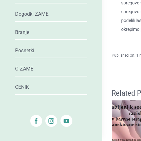
spregovori
spregovori
Dogodki ZAME
podelili l
okrepimo 
Branje
Posnetki
Published On: 1
O ZAME
CENIK
Related 