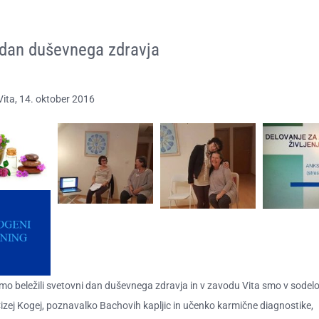
 dan duševnega zdravja
ita, 14. oktober 2016​
mo beležili svetovni dan duševnega zdravja in v zavodu Vita smo v sodel
zej Kogej, poznavalko Bachovih kapljic in učenko karmične diagnostike,