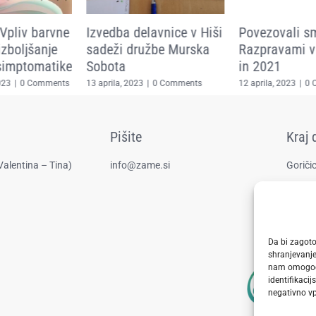
Vpliv barvne
Izvedba delavnice v Hiši
Povezovali s
izboljšanje
sadeži družbe Murska
Razpravami v
simptomatike
Sobota
in 2021
023
|
0 Comments
13 aprila, 2023
|
0 Comments
12 aprila, 2023
|
0 
Pišite
Kraj 
Valentina – Tina)
info@zame.si
Goričic
Da bi zagoto
shranjevanje
nam omogoča
identifikacij
negativno vpl