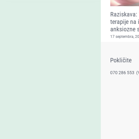
Spoznavanje pomena
Raziskava: 
barv v Občinski knjižnici
terapije na 
Prebold
anksiozne 
3 marca, 2024
|
0 Comments
17 septembra, 2
Pokličite
070 286 553
(​