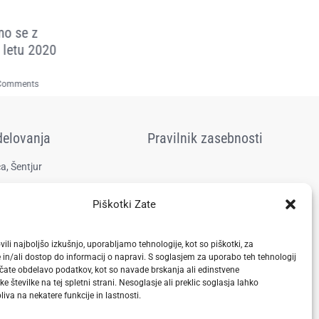
Spoznavanje p
mo se z
Prebujali smo človeštvo
barv v Občinski 
 letu 2020
na tridnevnem odprtem
Prebold
dogodku v Teozofski
knjižnici v Celju
3 marca, 2024
|
0 Com
Comments
1 aprila, 2019
|
0 Comments
delovanja
Pravilnik zasebnosti
a, Šentjur
Piškotki Zate
vili najboljšo izkušnjo, uporabljamo tehnologije, kot so piškotki, za
 in/ali dostop do informacij o napravi. S soglasjem za uporabo teh tehnologij
te obdelavo podatkov, kot so navade brskanja ali edinstvene
ske številke na tej spletni strani. Nesoglasje ali preklic soglasja lahko
iva na nekatere funkcije in lastnosti.