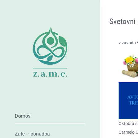
Skip
to
Svetovni
content
v zavodu V
Domov
Oktobra s
Carmelo Ci
Zate – ponudba