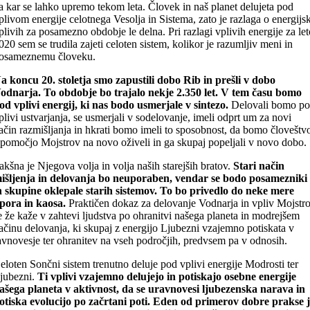
a kar se lahko upremo tekom leta. Človek in naš planet delujeta pod
plivom energije celotnega Vesolja in Sistema, zato je razlaga o energijs
plivih za posamezno obdobje le delna. Pri razlagi vplivih energije za le
020 sem se trudila zajeti celoten sistem, kolikor je razumljiv meni in
osameznemu človeku.
a koncu 20. stoletja smo zapustili dobo Rib in prešli v dobo
odnarja. To obdobje bo trajalo nekje 2.350 let. V tem času bomo
od vplivi energij, ki nas bodo usmerjale v sintezo.
Delovali bomo p
plivi ustvarjanja, se usmerjali v sodelovanje, imeli odprt um za novi
ačin razmišljanja in hkrati bomo imeli to sposobnost, da bomo človeštv
 pomočjo Mojstrov na novo oživeli in ga skupaj popeljali v novo dobo.
akšna je Njegova volja in volja naših starejših bratov.
Stari način
išljenja in delovanja bo neuporaben, vendar se bodo posamezniki
n skupine oklepale starih sistemov. To bo privedlo do neke mere
pora in kaosa.
Praktičen dokaz za delovanje Vodnarja in vpliv Mojstr
e že kaže v zahtevi ljudstva po ohranitvi našega planeta in modrejšem
ačinu delovanja, ki skupaj z energijo Ljubezni vzajemno potiskata v
avnovesje ter ohranitev na vseh področjih, predvsem pa v odnosih.
eloten Sončni sistem trenutno deluje pod vplivi energije Modrosti ter
jubezni.
Ti vplivi vzajemno delujejo in potiskajo osebne energije
ašega planeta v aktivnost, da se uravnovesi ljubezenska narava in
otiska evolucijo po začrtani poti. Eden od primerov dobre prakse 