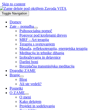
Skip to content
Toggle Navigation
Domov
Zate – ponudba
Psihosocialna pomoč
Pogovor pod krošnjami dreves
MRF – Art terapija
Terapija s svetovanjem
Masaža, refleksoterapija, energetska terapija
Meditacija in tehnike dihanja
Izobraževanja in delavnice
Darilni boni
Brezplačna transmisijska meditacija
Dogodki ZAME
Branje
Blog
Ali ste vedeli?
Posnetki
O ZAME
O meni
Kako delujem
Projekti in sodelovanja