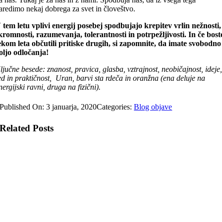
aredimo nekaj dobrega za svet in človeštvo.
 tem letu vplivi energij posebej spodbujajo krepitev vrlin nežnosti,
kromnosti, razumevanja, tolerantnosti in potrpežljivosti. In če bost
ekom leta občutili pritiske drugih, si zapomnite, da imate svobodno
oljo odločanja!
ljučne besede: znanost, pravica, glasba, vztrajnost, neobičajnost, ideje
ed in praktičnost, Uran, barvi sta rdeča in oranžna (ena deluje na
nergijski ravni, druga na fizični).
Published On: 3 januarja, 2020
Categories:
Blog objave
Related Posts