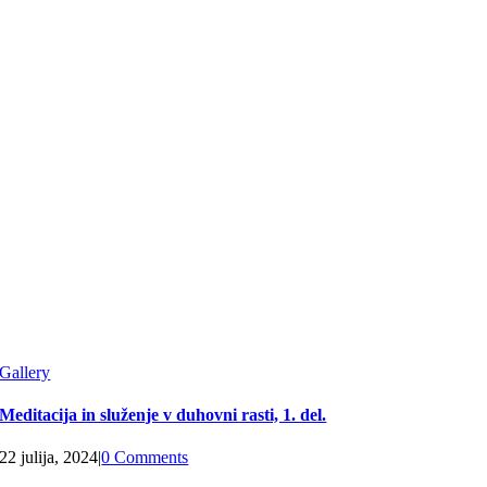
Gallery
Meditacija in služenje v duhovni rasti, 1. del.
22 julija, 2024
|
0 Comments