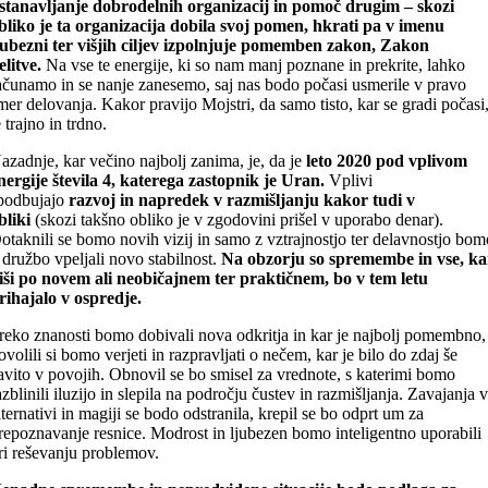
stanavljanje dobrodelnih organizacij in pomoč drugim – skozi
bliko je ta organizacija dobila svoj pomen, hkrati pa v imenu
jubezni ter višjih ciljev izpolnjuje pomemben zakon, Zakon
elitve.
Na vse te energije, ki so nam manj poznane in prekrite, lahko
ačunamo in se nanje zanesemo, saj nas bodo počasi usmerile v pravo
mer delovanja. Kakor pravijo Mojstri, da samo tisto, kar se gradi počasi
e trajno in trdno.
azadnje, kar večino najbolj zanima, je, da je
leto 2020 pod vplivom
nergije števila 4, katerega zastopnik je Uran.
Vplivi
podbujajo
razvoj in napredek v razmišljanju kakor tudi v
bliki
(skozi takšno obliko je v zgodovini prišel v uporabo denar).
otaknili se bomo novih vizij in samo z vztrajnostjo ter delavnostjo bo
 družbo vpeljali novo stabilnost.
Na obzorju so spremembe in vse, ka
iši po novem ali neobičajnem ter praktičnem, bo v tem letu
rihajalo v ospredje.
reko znanosti bomo dobivali nova odkritja in kar je najbolj pomembno,
ovolili si bomo verjeti in razpravljati o nečem, kar je bilo do zdaj še
avito v povojih. Obnovil se bo smisel za vrednote, s katerimi bomo
azblinili iluzijo in slepila na področju čustev in razmišljanja. Zavajanja 
lternativi in magiji se bodo odstranila, krepil se bo odprt um za
repoznavanje resnice. Modrost in ljubezen bomo inteligentno uporabili
ri reševanju problemov.