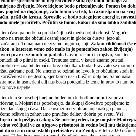
enadne spremembe in nepredvidene situacije bodo podlaga za
mirjeno življenje. Nove ideje se bodo prizemljevale. Pomen bo dobi
ov pogled na dogajanje, zato bomo vsi tisti, ki razmišljamo na svoj
ačin, prišli do izraza. Sprostile se bodo zategnjene energije, novosti
odo imele prioriteto. Počutili se bomo, kakor da smo lahko zadihal
 tem času pa bodo na preizkušnji naši medsebojni odnosi. Mogoče
omo na trenutke občutili osamljenost in globoka čustva, jezo ali
azočaranja. To naj nam ne vzame poguma, kajti
Zakon cikličnosti (še 
akon, o katerem vemo zelo malo in je pomemben zakon življenja)
ovori prav o vzponih in padcih.
Govori o smrti in rojstvu, zimi ter
omladi ali o plimi in oseki. Trenutna tema, v kateri znamo pristati,
orebiti res zna biti temačna brez občutka izhoda. Prav zato se moramo
ržati začrtane poti. Ne smemo se ozirati ne levo, kjer občutimo strah in
zkoriščenost in ne desno, kjer bomo našli blišč in obljube. Samo naša
ztrajnost in usmerjeni cilj nas bosta potegnila iz teme in prav to nam bo
alo nove uspehe.
 tem letu še posebej imejmo buden um in bodimo odprti za nova
ričevanja. Mojstri nas potrebujejo, da skupaj človeštvo popeljemo iz
rize današnjega časa. Da se usmerimo v ohranjanje našega planeta,
ščemo rešitve in zahtevamo pravično delitev dobrin po svetu.
Vsi
ojstri potrpežljivo čakajo. Še posebej eden, to je mojster Maitreja
edno več ljudi ve za njegovo prisotnost in vedno bolj mu tlakujem
ot do srca in uma ostalih prebivalcev na Zemlji.
V letu 2020 računa
a nas. Tukaj je za nas in z nami. Spodbuja nas, da iz vsega tega