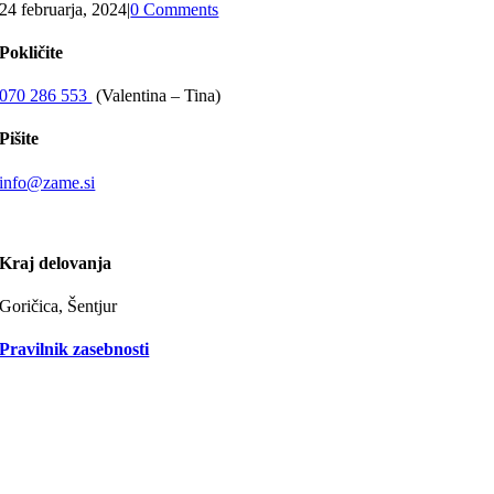
24 februarja, 2024
|
0 Comments
Pokličite
070 286 553
(​Valentina – Tina)
Pišite
info@zame.si
Kraj delovanja
Goričica, Šentjur
Pravilnik zasebnosti