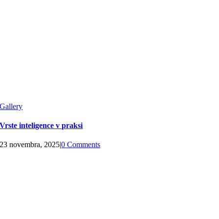
Gallery
Vrste inteligence v praksi
23 novembra, 2025
|
0 Comments