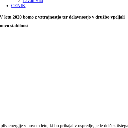
Zavod Vita
CENIK
V letu 2020 bomo z vztrajnostjo ter delavnostjo v družbo vpeljali
novo stabilnost
pliv energije v novem letu, ki bo prihajal v ospredje, je le delček tistega