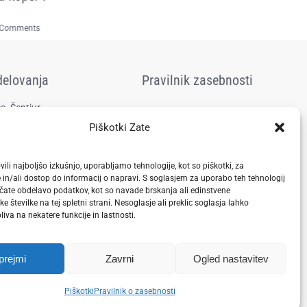
počutja, 30. 1. 2025 ob
31 maja, 2026
|
0 Com
18.00.
 Comments
8 januarja, 2025
|
0 Comments
delovanja
Pravilnik zasebnosti
a, Šentjur
Piškotki Zate
vili najboljšo izkušnjo, uporabljamo tehnologije, kot so piškotki, za
 in/ali dostop do informacij o napravi. S soglasjem za uporabo teh tehnologij
te obdelavo podatkov, kot so navade brskanja ali edinstvene
ske številke na tej spletni strani. Nesoglasje ali preklic soglasja lahko
iva na nekatere funkcije in lastnosti.
prejmi
Zavrni
Ogled nastavitev
Piškotki
Pravilnik o zasebnosti
luje Z.A.M.E. Vse pravice pridržane.