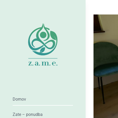
Skip
to
content
Domov
Zate – ponudba