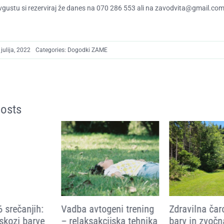
vgustu si rezerviraj že danes na
070 286 553
ali na
zavodvita@gmail.co
julija, 2022
Categories:
Dogodki ZAME
Posts
Vadba avtogeni trening
Zdravilna čar
 srečanjih:
– relaksakcijska tehnika
barv in zvočn
skozi barve