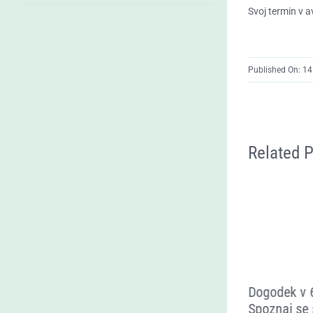
Svoj termin v a
Published On: 14 
Related 
Delavnica Barve moje
Dogodek v 6
notranjosti
Spoznaj se 