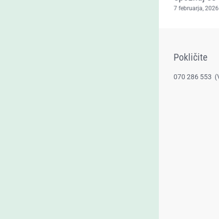
31 maja, 2026
|
0 Comments
7 februarja, 2026
Pokličite
070 286 553
(​