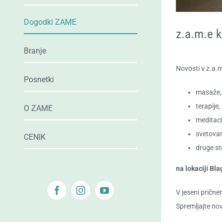
Dogodki ZAME
z.a.m.e k
Branje
Novosti v z.a.m
Posnetki
masaže
,
terapije
,
O ZAME
meditaci
svetovan
CENIK
druge st
na lokaciji Bla
V jeseni prične
Spremljajte nov