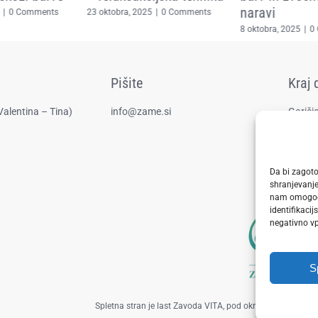
naravi
23 oktobra, 2025
|
0 Comments
|
0 Comments
8 oktobra, 2025
|
0
Pišite
Kraj 
Valentina – Tina)
info@zame.si
Goričic
Da bi zagoto
shranjevanje
nam omogoča
identifikacij
negativno vpl
S
Spletna stran je last Zavoda VITA, pod okriljem katerega de