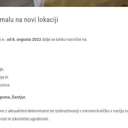
malu na novi lokaciji
.e.:
od 8. avgusta 2022
dalje se lahko naročite na
je
,
ja in
oritve
govna, Šentjur.
mo z aktualnimi delavnicami ter izobraževanji v mirnem kotičku v osrčju n
osti in izkoristite ugodnosti.