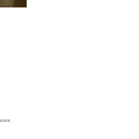
arave.